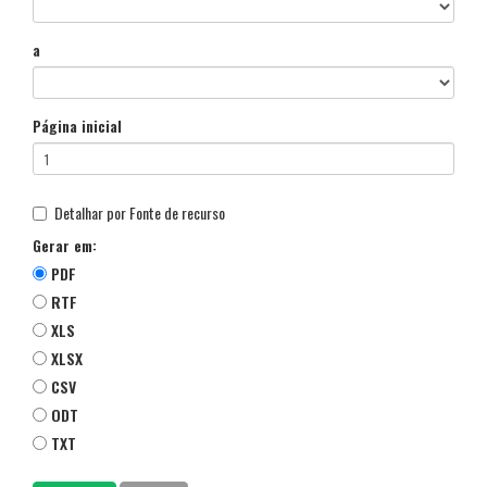
a
Página inicial
Detalhar por Fonte de recurso
Gerar em:
PDF
RTF
XLS
XLSX
CSV
ODT
TXT