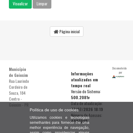
Página inicial
Município
Desenvolvido
por
Informações
de Goioxim
atualizadas em
Rua Laurindo
tempo real
Cordeiro de
Versão do Sistema:
Souza, 184
500.2081v
Centro -
Data de atualização:
Goioxim - PR
27/07/2026 18:19
Política de uso de cookies
Número de Acessos:
Utilizamos cookies e tecnologias
4897029
semelhantes para fornecer-lhe uma
melhor experiência de navegação,
assim como providenciar alguns