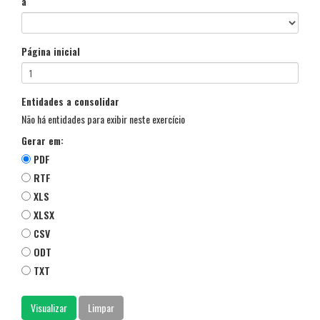
a
Página inicial
Entidades a consolidar
Não há entidades para exibir neste exercício
Gerar em:
PDF
RTF
XLS
XLSX
CSV
ODT
TXT