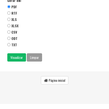
Gerar em:
PDF
RTF
XLS
XLSX
CSV
ODT
TXT
Página inicial